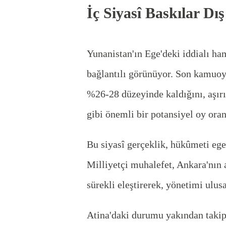
İç Siyasî Baskılar Dış
Yunanistan'ın Ege'deki iddialı ham
bağlantılı görünüyor. Son kamuoyu
%26-28 düzeyinde kaldığını, aşırı
gibi önemli bir potansiyel oy oranı
Bu siyasî gerçeklik, hükûmeti eg
Milliyetçi muhalefet, Ankara'nın 
sürekli eleştirerek, yönetimi ulus
Atina'daki durumu yakından taki