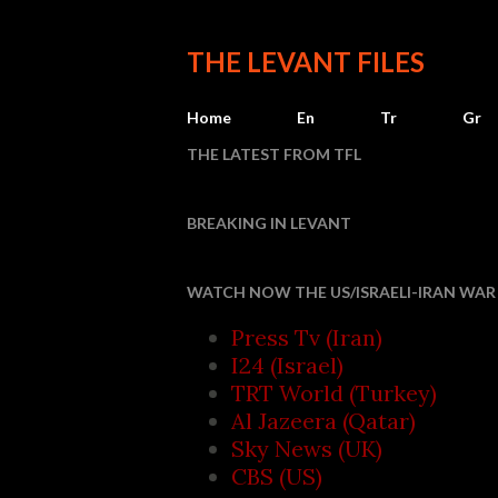
THE LEVANT FILES
Home
En
Tr
Gr
THE LATEST FROM TFL
BREAKING IN LEVANT
Houthi a
WATCH NOW THE US/ISRAELI-IRAN WAR 
Press Tv (Iran)
I24 (Israel)
TRT World (Turkey)
Al Jazeera (Qatar)
Sky News (UK)
CBS (US)