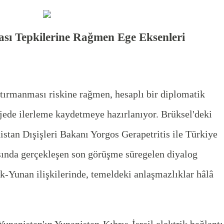
ası Tepkilerine Rağmen Ege Eksenleri
 tırmanması riskine rağmen, hesaplı bir diplomatik
jede ilerleme kaydetmeye hazırlanıyor. Brüksel'deki
stan Dışişleri Bakanı Yorgos Gerapetritis ile Türkiye
sında gerçekleşen son görüşme süregelen diyalog
k-Yunan ilişkilerinde, temeldeki anlaşmazlıklar hâlâ
unanistan'ın Yunanistan-Kıbrıs-İsrail elektrik bağlantı