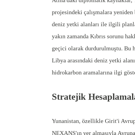
projesindeki çalışmalara yeniden 
deniz yetki alanları ile ilgili pla
yakın zamanda Kıbrıs sorunu hakk
geçici olarak durdurulmuştu. Bu h
Libya arasındaki deniz yetki alan
hidrokarbon aramalarına ilgi göste
Stratejik Hesaplamala
Yunanistan, özellikle Girit'i Avru
NEXANS'ın yer almasıyla Avrupa Bi