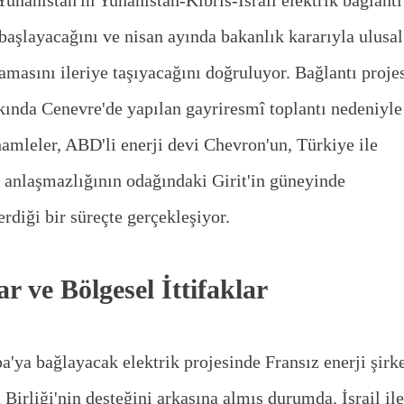
başlayacağını ve nisan ayında bakanlık kararıyla ulusal
nlamasını ileriye taşıyacağını doğruluyor. Bağlantı projes
ında Cenevre'de yapılan gayriresmî toplantı nedeniyle
amleler, ABD'li enerji devi Chevron'un, Türkiye ile
ı anlaşmazlığının odağındaki Girit'in güneyinde
rdiği bir süreçte gerçekleşiyor.
r ve Bölgesel İttifaklar
pa'ya bağlayacak elektrik projesinde Fransız enerji şirke
rliği'nin desteğini arkasına almış durumda. İsrail ile