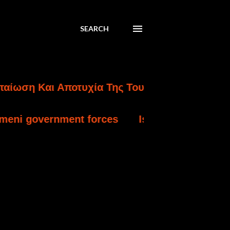
SEARCH
Και Αποτυχία Της Τουρκικής Εισβολής Στην Κ
nment forces
Israel charges settler over kil