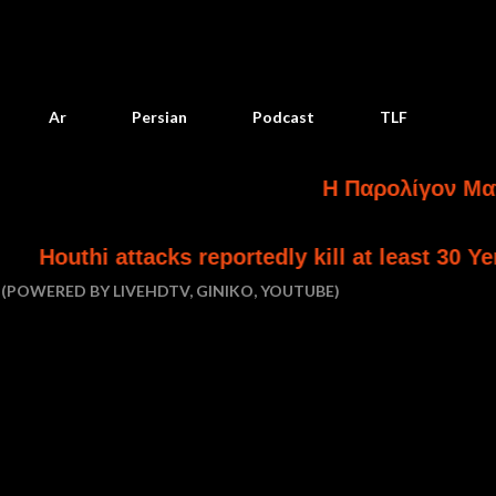
Skip to main content
Ar
Persian
Podcast
TLF
Η Παρολίγον Ματαίωση 
ttacks reportedly kill at least 30 Yemeni gover
(POWERED BY LIVEHDTV, GINIKO, YOUTUBE)