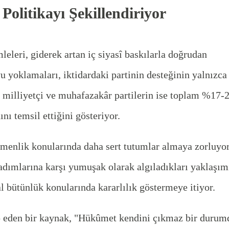
 Politikayı Şekillendiriyor
leleri, giderek artan iç siyasî baskılarla doğrudan
 yoklamaları, iktidardaki partinin desteğinin yalnızca
 milliyetçi ve muhafazakâr partilerin ise toplam %17-
nı temsil ettiğini gösteriyor.
emenlik konularında daha sert tutumlar almaya zorluyor
adımlarına karşı yumuşak olarak algıladıkları yaklaşım
al bütünlük konularında kararlılık göstermeye itiyor.
p eden bir kaynak, "Hükûmet kendini çıkmaz bir durum