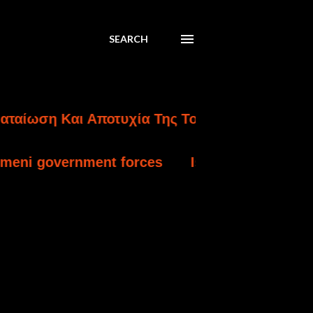
SEARCH
Και Αποτυχία Της Τουρκικής Εισβολής Στην Κ
ment forces
Israel charges settler over kill