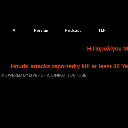
Skip to main content
Ar
Persian
Podcast
TLF
Η Παρολίγον Ματαίωση 
acks reportedly kill at least 30 Yemeni govern
(POWERED BY LIVEHDTV, GINIKO, YOUTUBE)