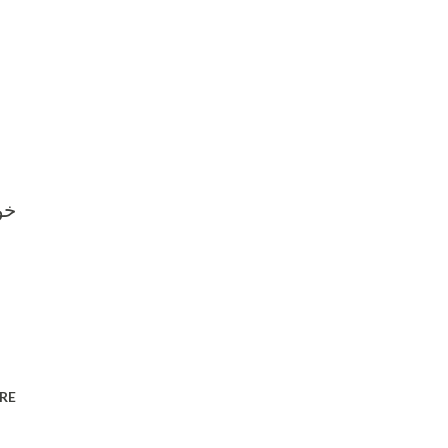
خو
RE