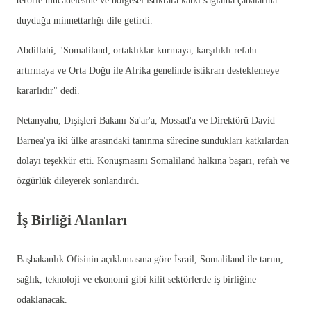
terörle mücadelesine ve bölgesel istikrara katkı sağlama çabalarına
duyduğu minnettarlığı dile getirdi.
Abdillahi, "Somaliland; ortaklıklar kurmaya, karşılıklı refahı
artırmaya ve Orta Doğu ile Afrika genelinde istikrarı desteklemeye
kararlıdır" dedi.
Netanyahu, Dışişleri Bakanı Sa'ar'a, Mossad'a ve Direktörü David
Barnea'ya iki ülke arasındaki tanınma sürecine sundukları katkılardan
dolayı teşekkür etti. Konuşmasını Somaliland halkına başarı, refah ve
özgürlük dileyerek sonlandırdı.
İş Birliği Alanları
Başbakanlık Ofisinin açıklamasına göre İsrail, Somaliland ile tarım,
sağlık, teknoloji ve ekonomi gibi kilit sektörlerde iş birliğine
odaklanacak.