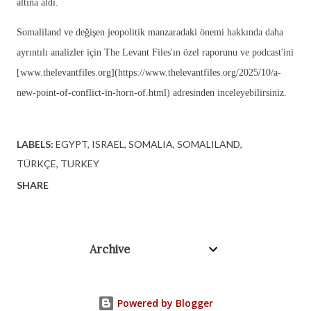
altına aldı.
Somaliland ve değişen jeopolitik manzaradaki önemi hakkında daha
ayrıntılı analizler için The Levant Files'ın özel raporunu ve podcast'ini
[www.thelevantfiles.org](https://www.thelevantfiles.org/2025/10/a-
new-point-of-conflict-in-horn-of.html) adresinden inceleyebilirsiniz.
LABELS:
EGYPT
ISRAEL
SOMALIA
SOMALILAND
TÜRKÇE
TURKEY
SHARE
Archive
Powered by Blogger