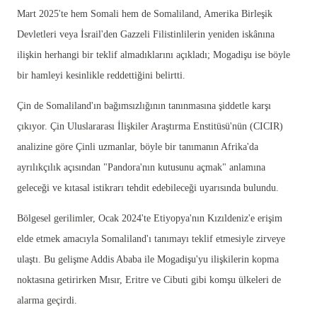
Mart 2025'te hem Somali hem de Somaliland, Amerika Birleşik
Devletleri veya İsrail'den Gazzeli Filistinlilerin yeniden iskânına
ilişkin herhangi bir teklif almadıklarını açıkladı; Mogadişu ise böyle
bir hamleyi kesinlikle reddettiğini belirtti.
Çin de Somaliland'ın bağımsızlığının tanınmasına şiddetle karşı
çıkıyor. Çin Uluslararası İlişkiler Araştırma Enstitüsü'nün (CICIR)
analizine göre Çinli uzmanlar, böyle bir tanımanın Afrika'da
ayrılıkçılık açısından "Pandora'nın kutusunu açmak" anlamına
geleceği ve kıtasal istikrarı tehdit edebileceği uyarısında bulundu.
Bölgesel gerilimler, Ocak 2024'te Etiyopya'nın Kızıldeniz'e erişim
elde etmek amacıyla Somaliland'ı tanımayı teklif etmesiyle zirveye
ulaştı. Bu gelişme Addis Ababa ile Mogadişu'yu ilişkilerin kopma
noktasına getirirken Mısır, Eritre ve Cibuti gibi komşu ülkeleri de
alarma geçirdi.