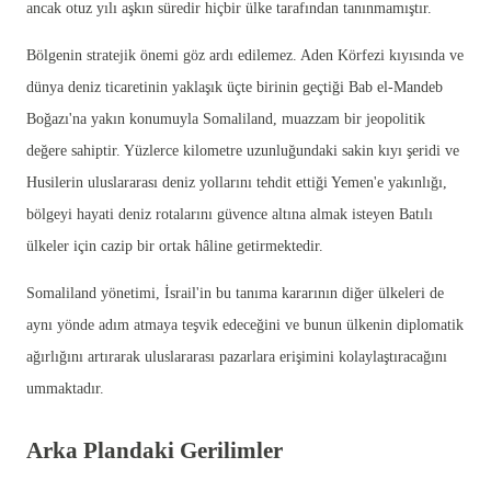
ancak otuz yılı aşkın süredir hiçbir ülke tarafından tanınmamıştır.
Bölgenin stratejik önemi göz ardı edilemez. Aden Körfezi kıyısında ve
dünya deniz ticaretinin yaklaşık üçte birinin geçtiği Bab el-Mandeb
Boğazı'na yakın konumuyla Somaliland, muazzam bir jeopolitik
değere sahiptir. Yüzlerce kilometre uzunluğundaki sakin kıyı şeridi ve
Husilerin uluslararası deniz yollarını tehdit ettiği Yemen'e yakınlığı,
bölgeyi hayati deniz rotalarını güvence altına almak isteyen Batılı
ülkeler için cazip bir ortak hâline getirmektedir.
Somaliland yönetimi, İsrail'in bu tanıma kararının diğer ülkeleri de
aynı yönde adım atmaya teşvik edeceğini ve bunun ülkenin diplomatik
ağırlığını artırarak uluslararası pazarlara erişimini kolaylaştıracağını
ummaktadır.
Arka Plandaki Gerilimler