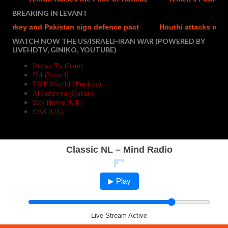
BREAKING IN LEVANT
key and Pakistan sign defence pact
Houthi attacks reportedly
WATCH NOW THE US/ISRAELI-IRAN WAR (POWERED BY
LIVEHDTV, GINIKO, YOUTUBE)
Press Tv (Iran)
I24 (Israel)
TRT World (Turkey)
Al Jazeera (Qatar)
Sky News (UK)
CBS (US)
Classic NL – Mind Radio
▶ Play
Live Stream Active