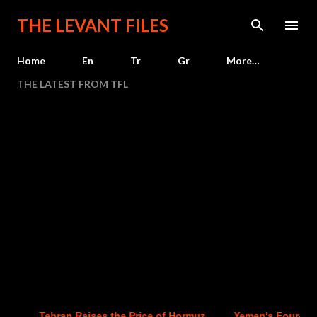
Skip to main content
THE LEVANT FILES
Home
En
Tr
Gr
More…
THE LATEST FROM TFL
Tehran Raises the Price of Hormuz
Yemen's Four-Year C