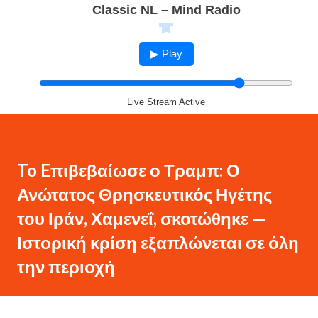
Classic NL – Mind Radio
▶ Play
Live Stream Active
To Eπιβεβαίωσε ο Τραμπ: Ο
Ανώτατος Θρησκευτικός Ηγέτης
του Ιράν, Χαμενεΐ, σκοτώθηκε —
Ιστορική κρίση εξαπλώνεται σε όλη
την περιοχή