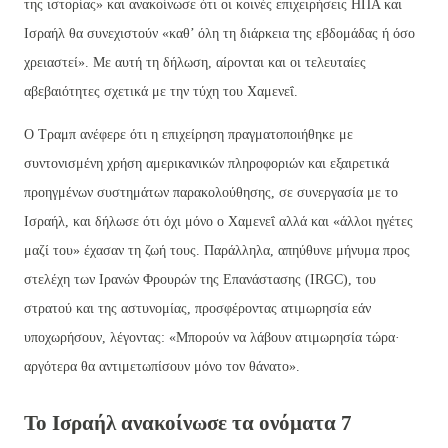
της ιστορίας» και ανακοίνωσε ότι οι κοινές επιχειρήσεις ΗΠΑ και
Ισραήλ θα συνεχιστούν «καθ’ όλη τη διάρκεια της εβδομάδας ή όσο
χρειαστεί». Με αυτή τη δήλωση, αίρονται και οι τελευταίες
αβεβαιότητες σχετικά με την τύχη του Χαμενεΐ.
Ο Τραμπ ανέφερε ότι η επιχείρηση πραγματοποιήθηκε με
συντονισμένη χρήση αμερικανικών πληροφοριών και εξαιρετικά
προηγμένων συστημάτων παρακολούθησης, σε συνεργασία με το
Ισραήλ, και δήλωσε ότι όχι μόνο ο Χαμενεΐ αλλά και «άλλοι ηγέτες
μαζί του» έχασαν τη ζωή τους. Παράλληλα, απηύθυνε μήνυμα προς
στελέχη των Ιρανών Φρουρών της Επανάστασης (IRGC), του
στρατού και της αστυνομίας, προσφέροντας ατιμωρησία εάν
υποχωρήσουν, λέγοντας: «Μπορούν να λάβουν ατιμωρησία τώρα·
αργότερα θα αντιμετωπίσουν μόνο τον θάνατο».
Το Ισραήλ ανακοίνωσε τα ονόματα 7