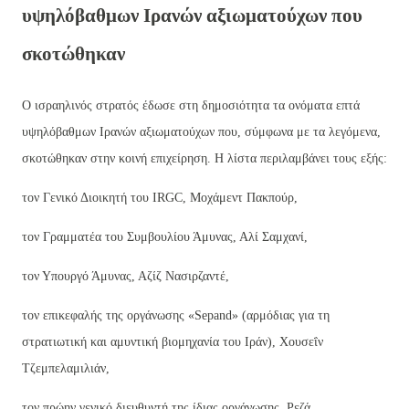
υψηλόβαθμων Ιρανών αξιωματούχων που
σκοτώθηκαν
Ο ισραηλινός στρατός έδωσε στη δημοσιότητα τα ονόματα επτά
υψηλόβαθμων Ιρανών αξιωματούχων που, σύμφωνα με τα λεγόμενα,
σκοτώθηκαν στην κοινή επιχείρηση. Η λίστα περιλαμβάνει τους εξής:
τον Γενικό Διοικητή του IRGC, Μοχάμεντ Πακπούρ,
τον Γραμματέα του Συμβουλίου Άμυνας, Αλί Σαμχανί,
τον Υπουργό Άμυνας, Αζίζ Νασιρζαντέ,
τον επικεφαλής της οργάνωσης «Sepand» (αρμόδιας για τη
στρατιωτική και αμυντική βιομηχανία του Ιράν), Χουσεΐν
Τζεμπελαμιλιάν,
τον πρώην γενικό διευθυντή της ίδιας οργάνωσης, Ρεζά