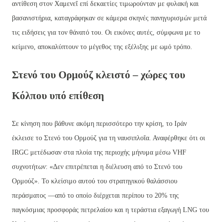
αντίθεση στον Χαμενεΐ επί δεκαετίες τιμωρούνταν με φυλακή και
βασανιστήρια, καταγράφηκαν σε κάμερα σκηνές πανηγυρισμών μετά
τις ειδήσεις για τον θάνατό του. Οι εικόνες αυτές, σύμφωνα με το
κείμενο, αποκαλύπτουν το μέγεθος της εξέλιξης με ωμό τρόπο.
Στενό του Ορμούζ κλειστό – χώρες του
Κόλπου υπό επίθεση
Σε κίνηση που βάθυνε ακόμη περισσότερο την κρίση, το Ιράν
έκλεισε το Στενό του Ορμούζ για τη ναυσιπλοΐα. Αναφέρθηκε ότι οι
IRGC μετέδωσαν στα πλοία της περιοχής μήνυμα μέσω VHF
συχνοτήτων: «Δεν επιτρέπεται η διέλευση από το Στενό του
Ορμούζ». Το κλείσιμο αυτού του στρατηγικού θαλάσσιου
περάσματος —από το οποίο διέρχεται περίπου το 20% της
παγκόσμιας προσφοράς πετρελαίου και η τεράστια εξαγωγή LNG του