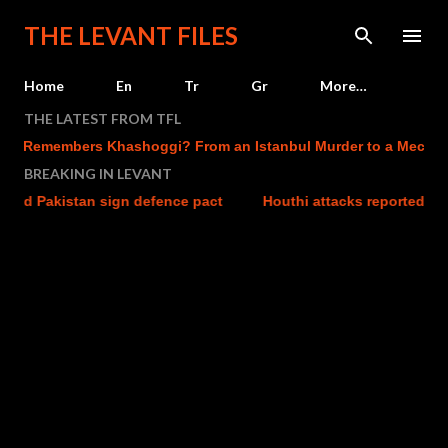
Skip to main content
THE LEVANT FILES
Home
En
Tr
Gr
More…
THE LATEST FROM TFL
members Khashoggi? From an Istanbul Murder to a Mecca Defen
BREAKING IN LEVANT
kistan sign defence pact
Houthi attacks reportedly kill at l