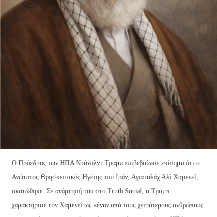
Ο Πρόεδρος των ΗΠΑ Ντόναλντ Τραμπ επιβεβαίωσε επίσημα ότι ο
Ανώτατος Θρησκευτικός Ηγέτης του Ιράν, Αγιατολάχ Αλί Χαμενεΐ,
σκοτώθηκε. Σε ανάρτησή του στο Truth Social, ο Τραμπ
χαρακτήρισε τον Χαμενεΐ ως «έναν από τους χειρότερους ανθρώπους