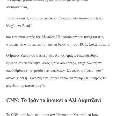
Μουζαφερίνια,
τον επικεφαλής του Στρατιωτικού Γραφείου του Ανώτατου Ηγέτη,
Μοχάμεντ Σιραζί,
και τον επικεφαλής της Μονάδας Πληροφοριών που υπάγεται στη
στρατηγική στρατιωτική μηχανική διοίκηση του IRGC, Σαλίχ Εσαντί.
Ο Ιρανός Υπουργός Εξωτερικών Αμπάς Αραγτσί παραδέχθηκε
έμμεσα ότι σκοτώθηκε «ένας ή δύο διοικητές», επιχειρώντας να
υποβαθμίσει τη σημασία των απωλειών. Ωστόσο, η δήλωση αυτή
ανέδειξε ότι η Τεχεράνη δεν μπορεί πλέον να αποκρύψει πλήρως το
μέγεθος της καταστροφής.
CNN: Το Ιράν το διοικεί ο Αλί Λαριτζανί
Το CNN μετέδωσε ότι, μετά τον θάνατο του Χαμενεΐ, το Ιράν