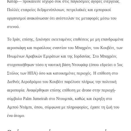
Κατάρ— προκάλεσε ισχυρό σοκ στις παγκόσμιες αγορές ενέργειας.
Πολλές εταιρείες δεξαμενόπλοιων, πετρελαϊκές και εμπορικοί
οργανισμοί ανακοίνωσαν ότι ανέστειλαν τις μεταφορές μέσω του
στενού.
Το Ιράν, επίσης, ξεκίνησε εκτεταμένες επιθέσεις με μη επανδρωμένα
αεροσκάφη και πυραύλους εναντίον του Μπαχρέιν, του Κουβέιτ, των
Ηνωμένων Αραβικών Εμιράτων και της Ιορδανίας. Στο Μπαχρέιν,
στοχοποιήθηκαν τόσο η ναυτική βάση Ντουφάιρ (όπου εδρεύει ο 5ος
Στόλος των ΗΠΑ) όσο και κατοικημένες περιοχές. Η επίθεση στο
Διεθνές Αεροδρόμιο του Κουβέιτ παρέλυσε πλήρως την πολιτική
αεροπορία. Αναφέρθηκαν επίσης επίθεση με drone στην περιοχή-
σύμβολο Palm Jumeirah στο Ντουμπάι, καθώς και έκρηξη στο
Αμπού Ντάμπι, όπου, σύμφωνα με πληροφορίες, έχασε τη ζωή του
ένα άτομο.