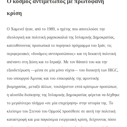
Ο κόσμος αντιμέτωπος με πρωτοφανή
κρίση
Ο Χαμενεΐ ήταν, από το 1989, ο ηγέτης που αποτελούσε την
ιδεολογική και πολιτική ραχοκοκαλιά της Ισλαμικής Δημοκρατίας,
κατευθύνοντας προσωπικά το πυρηνικό πρόγραμμα του Ιράν, τις
περιφερειακές «δυνάμεις-αντιπροσώπους» και τη δεκαετή πολιτική
απέναντι στη Δύση και το Ισραήλ. Με τον θάνατό του και την
εξουδετέρωση —μέσα σε μία μόνο νύχτα— του διοικητή των IRGC,
του υπουργού Άμυνας και του επικεφαλής της αμυντικής
βιομηχανίας, μεταξύ άλλων, τουλάχιστον επτά κρίσιμων προσώπων,
η αλυσίδα διοίκησης της Ισλαμικής Δημοκρατίας φέρεται να δέχθηκε
το μεγαλύτερο πλήγμα «σε μία επιχείρηση» στην ιστορία της. Το
κλείσιμο του Στενού του Ορμούζ προσέθεσε σε αυτή την πολιτική
καταστροφή και μια παγκόσμια ενεργειακή κρίση, δείχνοντας πόσο