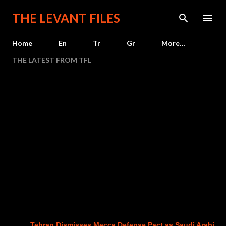
Skip to main content
THE LEVANT FILES
Home
En
Tr
Gr
More…
THE LATEST FROM TFL
Tehran Dismisses Mecca Defense Pact as Saudi Arabia, Turkey