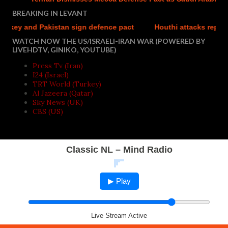
BREAKING IN LEVANT
and Pakistan sign defence pact
Houthi attacks reportedly kil
WATCH NOW THE US/ISRAELI-IRAN WAR (POWERED BY
LIVEHDTV, GINIKO, YOUTUBE)
Press Tv (Iran)
I24 (Israel)
TRT World (Turkey)
Al Jazeera (Qatar)
Sky News (UK)
CBS (US)
Classic NL – Mind Radio
▶ Play
Live Stream Active